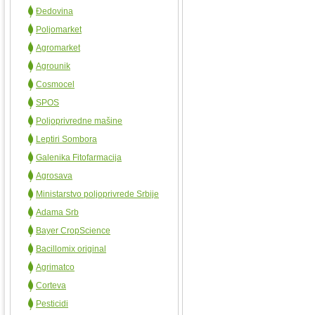
Đedovina
Poljomarket
Agromarket
Agrounik
Cosmocel
SPOS
Poljoprivredne mašine
Leptiri Sombora
Galenika Fitofarmacija
Agrosava
Ministarstvo poljoprivrede Srbije
Adama Srb
Bayer CropScience
Bacillomix original
Agrimatco
Corteva
Pesticidi