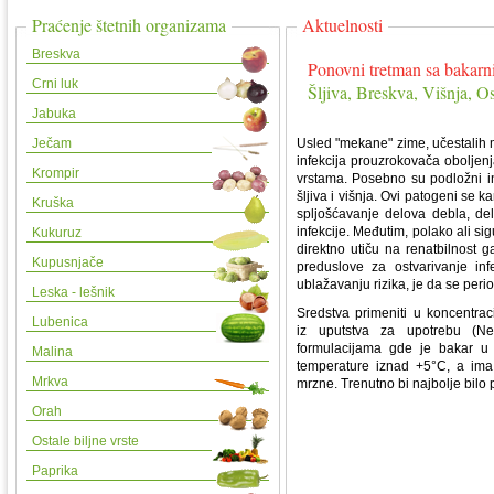
Praćenje štetnih organizama
Aktuelnosti
Breskva
Ponovni tretman sa bakarn
Crni luk
Šljiva, Breskva, Višnja, Os
Jabuka
Ječam
Usled "mekane" zime, učestalih m
infekcija prouzrokovača oboljen
Krompir
vrstama. Posebno su podložni in
šljiva i višnja. Ovi patogeni se k
Kruška
spljošćavanje delova debla, del
infekcije. Međutim, polako ali s
Kukuruz
direktno utiču na renatbilnost g
Kupusnjače
preduslove za ostvarivanje in
ublažavanju rizika, je da se peri
Leska - lešnik
Sredstva primeniti u koncentr
Lubenica
iz uputstva za upotrebu (Neo
formulacijama gde je bakar u o
Malina
temperature iznad +5°C, a im
Mrkva
mrzne. Trenutno bi najbolje bilo
Orah
Ostale biljne vrste
Paprika