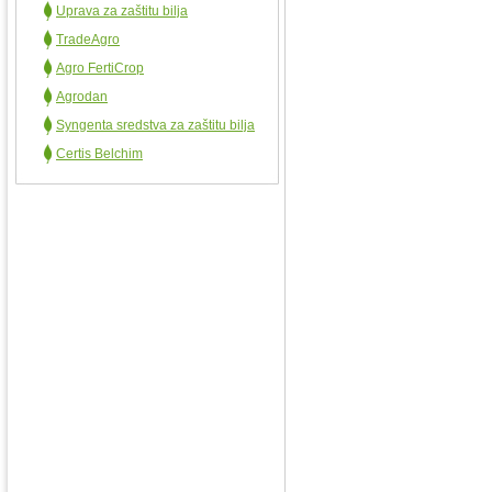
Uprava za zaštitu bilja
TradeAgro
Agro FertiCrop
Agrodan
Syngenta sredstva za zaštitu bilja
Certis Belchim