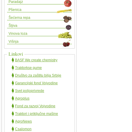
Paradajz
Pšenica
Šećerna repa
Šljiva
Vinova loza
Višnja
Linkovi
BASF We create chemistry
Traktorkse gume
Društvo za zaštitu bilja Srbije
Garancijski fond Vojvodine
Svet poljoprivrede
Agroplus
Fond za razvoj Vojvodine
Traktori i priključne mašine
AgroNews
Csalomon