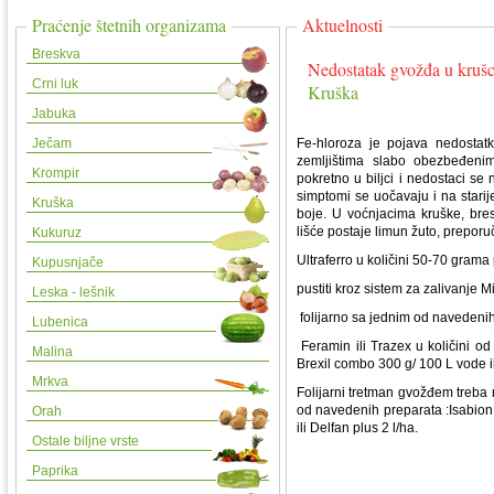
Praćenje štetnih organizama
Aktuelnosti
Breskva
Nedostatak gvožđa u krušc
Crni luk
Kruška
Jabuka
Ječam
Fe-hloroza je pojava nedostat
zemljištima slabo obezbeđeni
Krompir
pokretno u biljci i nedostaci se
simptomi se uočavaju i na starij
Kruška
boje. U voćnjacima kruške, bres
lišće postaje limun žuto, preporu
Kukuruz
Ultraferro u količini 50-70 grama 
Kupusnjače
pustiti kroz sistem za zalivanje 
Leska - lešnik
folijarno sa jednim od navedenih
Lubenica
Feramin ili Trazex u količini od
Malina
Brexil combo 300 g/ 100 L vode i
Mrkva
Folijarni tretman gvožđem treba
od navedenih preparata :Isabion 
Orah
ili Delfan plus 2 l/ha.
Ostale biljne vrste
Paprika