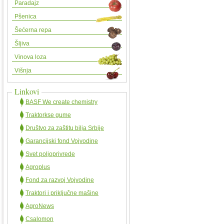
Paradajz
Pšenica
Šećerna repa
Šljiva
Vinova loza
Višnja
Linkovi
BASF We create chemistry
Traktorkse gume
Društvo za zaštitu bilja Srbije
Garancijski fond Vojvodine
Svet poljoprivrede
Agroplus
Fond za razvoj Vojvodine
Traktori i priključne mašine
AgroNews
Csalomon