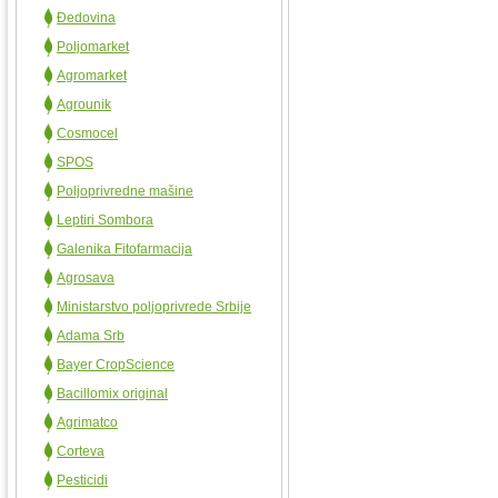
Đedovina
Poljomarket
Agromarket
Agrounik
Cosmocel
SPOS
Poljoprivredne mašine
Leptiri Sombora
Galenika Fitofarmacija
Agrosava
Ministarstvo poljoprivrede Srbije
Adama Srb
Bayer CropScience
Bacillomix original
Agrimatco
Corteva
Pesticidi