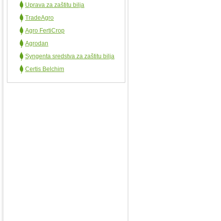
Uprava za zaštitu bilja
TradeAgro
Agro FertiCrop
Agrodan
Syngenta sredstva za zaštitu bilja
Certis Belchim