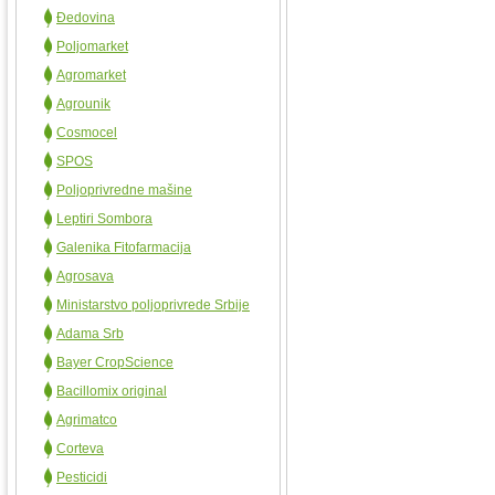
Đedovina
Poljomarket
Agromarket
Agrounik
Cosmocel
SPOS
Poljoprivredne mašine
Leptiri Sombora
Galenika Fitofarmacija
Agrosava
Ministarstvo poljoprivrede Srbije
Adama Srb
Bayer CropScience
Bacillomix original
Agrimatco
Corteva
Pesticidi