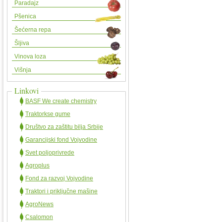
Paradajz
Pšenica
Šećerna repa
Šljiva
Vinova loza
Višnja
Linkovi
BASF We create chemistry
Traktorkse gume
Društvo za zaštitu bilja Srbije
Garancijski fond Vojvodine
Svet poljoprivrede
Agroplus
Fond za razvoj Vojvodine
Traktori i priključne mašine
AgroNews
Csalomon