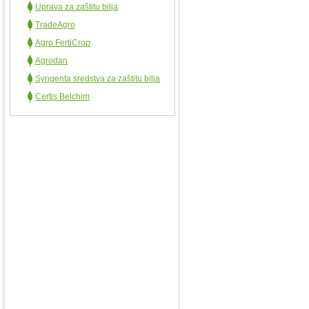
Uprava za zaštitu bilja
TradeAgro
Agro FertiCrop
Agrodan
Syngenta sredstva za zaštitu bilja
Certis Belchim