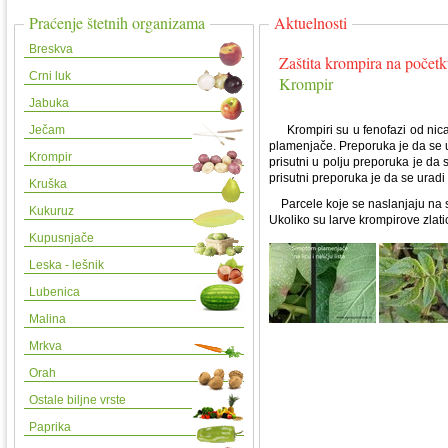
Praćenje štetnih organizama
Aktuelnosti
Breskva
Zaštita krompira na početk
Crni luk
Krompir
Jabuka
Ječam
Krompiri su u fenofazi od nica
plamenjače. Preporuka je da se 
Krompir
prisutni u polju preporuka je da 
prisutni preporuka je da se uradi z
Kruška
Parcele koje se naslanjaju na st
Kukuruz
Ukoliko su larve krompirove zlati
Kupusnjače
Leska - lešnik
Lubenica
Malina
Mrkva
Orah
Ostale biljne vrste
Paprika