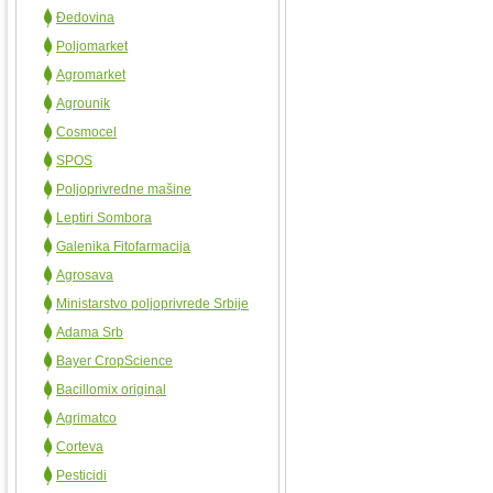
Đedovina
Poljomarket
Agromarket
Agrounik
Cosmocel
SPOS
Poljoprivredne mašine
Leptiri Sombora
Galenika Fitofarmacija
Agrosava
Ministarstvo poljoprivrede Srbije
Adama Srb
Bayer CropScience
Bacillomix original
Agrimatco
Corteva
Pesticidi