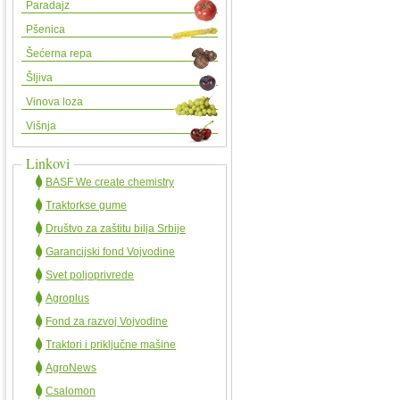
Paradajz
Pšenica
Šećerna repa
Šljiva
Vinova loza
Višnja
Linkovi
BASF We create chemistry
Traktorkse gume
Društvo za zaštitu bilja Srbije
Garancijski fond Vojvodine
Svet poljoprivrede
Agroplus
Fond za razvoj Vojvodine
Traktori i priključne mašine
AgroNews
Csalomon