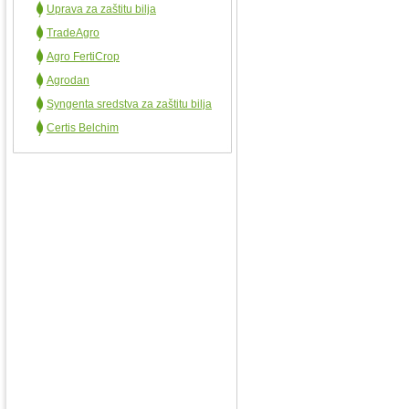
Uprava za zaštitu bilja
TradeAgro
Agro FertiCrop
Agrodan
Syngenta sredstva za zaštitu bilja
Certis Belchim