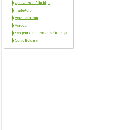
Uprava za zaštitu bilja
TradeAgro
Agro FertiCrop
Agrodan
Syngenta sredstva za zaštitu bilja
Certis Belchim