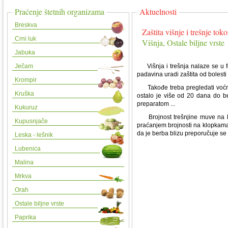
Praćenje štetnih organizama
Aktuelnosti
Breskva
Zaštita višnje i trešnje to
Crni luk
Višnja, Ostale biljne vrste
Jabuka
Ječam
Višnja i trešnja nalaze se u f
padavina uradi zaštita od bolesti s
Krompir
Takođe treba pregledati voćnjak
Kruška
ostalo je više od 20 dana do be
preparatom ...
Kukuruz
Brojnost trešnjine muve na klo
Kupusnjače
praćanjem brojnosti na klopkama. 
da je berba blizu preporučuje se
Leska - lešnik
Lubenica
Malina
Mrkva
Orah
Ostale biljne vrste
Paprika