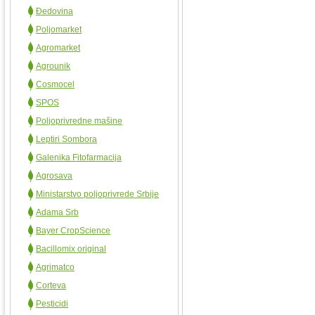
Đedovina
Poljomarket
Agromarket
Agrounik
Cosmocel
SPOS
Poljoprivredne mašine
Leptiri Sombora
Galenika Fitofarmacija
Agrosava
Ministarstvo poljoprivrede Srbije
Adama Srb
Bayer CropScience
Bacillomix original
Agrimatco
Corteva
Pesticidi