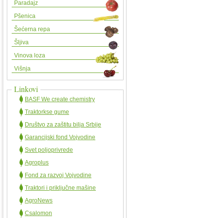
Paradajz
Pšenica
Šećerna repa
Šljiva
Vinova loza
Višnja
Linkovi
BASF We create chemistry
Traktorkse gume
Društvo za zaštitu bilja Srbije
Garancijski fond Vojvodine
Svet poljoprivrede
Agroplus
Fond za razvoj Vojvodine
Traktori i priključne mašine
AgroNews
Csalomon