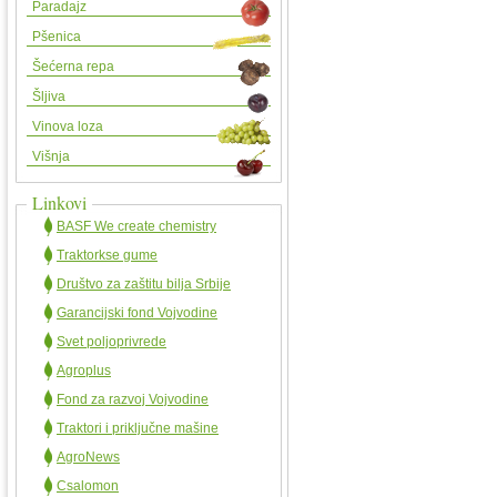
Paradajz
Pšenica
Šećerna repa
Šljiva
Vinova loza
Višnja
Linkovi
BASF We create chemistry
Traktorkse gume
Društvo za zaštitu bilja Srbije
Garancijski fond Vojvodine
Svet poljoprivrede
Agroplus
Fond za razvoj Vojvodine
Traktori i priključne mašine
AgroNews
Csalomon