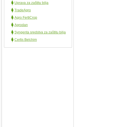
Uprava za zaštitu bilja
TradeAgro
Agro FertiCrop
Agrodan
Syngenta sredstva za zaštitu bilja
Certis Belchim