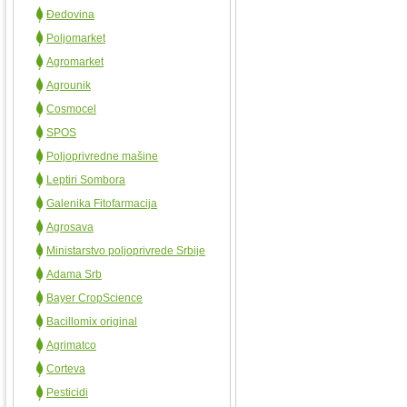
Đedovina
Poljomarket
Agromarket
Agrounik
Cosmocel
SPOS
Poljoprivredne mašine
Leptiri Sombora
Galenika Fitofarmacija
Agrosava
Ministarstvo poljoprivrede Srbije
Adama Srb
Bayer CropScience
Bacillomix original
Agrimatco
Corteva
Pesticidi