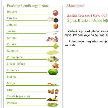
Praćenje štetnih organizama
Aktuelnosti
Breskva
Zaštita breskve i šljive od b
Crni luk
Šljiva, Breskva, Ostale bilj
Jabuka
Ječam
Padavine poslednjih dana su stvo
šljive. Preporuka je da se uradi zaš
Krompir
Potrebno je pregledati voćnjake
Kruška
se doda:...
Kukuruz
Kupusnjače
Leska - lešnik
Lubenica
Malina
Mrkva
Orah
Ostale biljne vrste
Paprika