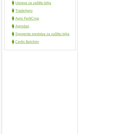
Uprava za zaštitu bilja
TradeAgro
Agro FertiCrop
Agrodan
Syngenta sredstva za zaštitu bilja
Certis Belchim