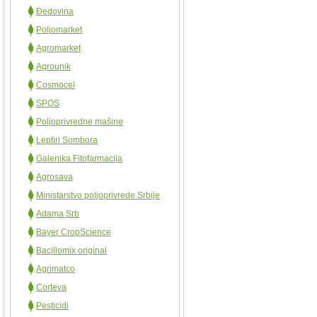
Đedovina
Poljomarket
Agromarket
Agrounik
Cosmocel
SPOS
Poljoprivredne mašine
Leptiri Sombora
Galenika Fitofarmacija
Agrosava
Ministarstvo poljoprivrede Srbije
Adama Srb
Bayer CropScience
Bacillomix original
Agrimatco
Corteva
Pesticidi