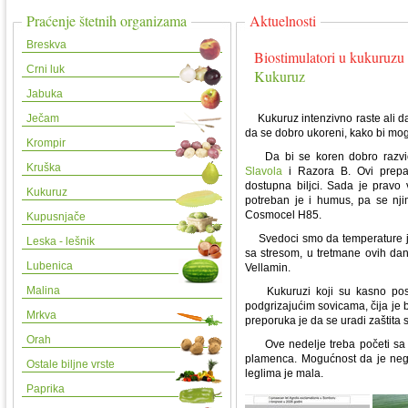
Praćenje štetnih organizama
Aktuelnosti
Breskva
Biostimulatori u kukuruzu 
Crni luk
Kukuruz
Jabuka
Ječam
Kukuruz intenzivno raste ali da
da se dobro ukoreni, kako bi moga
Krompir
Da bi se koren dobro razvio p
Kruška
Slavola
i Razora B. Ovi prepar
dostupna biljci. Sada je prav
Kukuruz
potreban je i humus, pa se njim
Cosmocel H85.
Kupusnjače
Svedoci smo da temperature jako
Leska - lešnik
sa stresom, u tretmane ovih dan
Lubenica
Vellamin.
Malina
Kukuruzi koji su kasno posej
podgrizajućim sovicama, čija je
Mrkva
preporuka je da se uradi zaštita sa
Orah
Ove nedelje treba početi sa
plamenca. Mogućnost da je negde
Ostale biljne vrste
leglima je mala.
Paprika