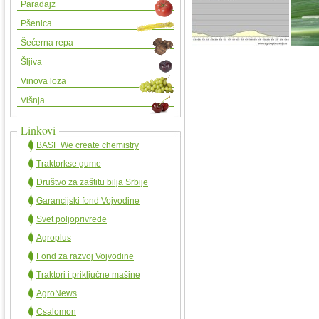
Paradajz
Pšenica
Šećerna repa
Šljiva
Vinova loza
Višnja
Linkovi
BASF We create chemistry
Traktorkse gume
Društvo za zaštitu bilja Srbije
Garancijski fond Vojvodine
Svet poljoprivrede
Agroplus
Fond za razvoj Vojvodine
Traktori i priključne mašine
AgroNews
Csalomon