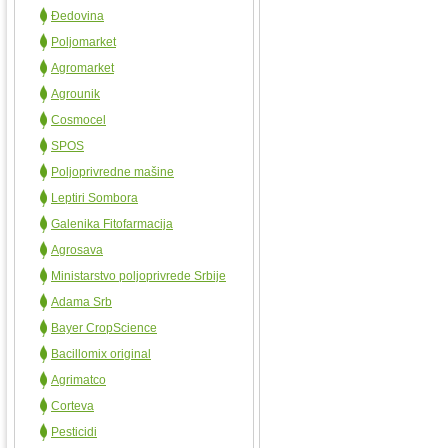
Đedovina
Poljomarket
Agromarket
Agrounik
Cosmocel
SPOS
Poljoprivredne mašine
Leptiri Sombora
Galenika Fitofarmacija
Agrosava
Ministarstvo poljoprivrede Srbije
Adama Srb
Bayer CropScience
Bacillomix original
Agrimatco
Corteva
Pesticidi