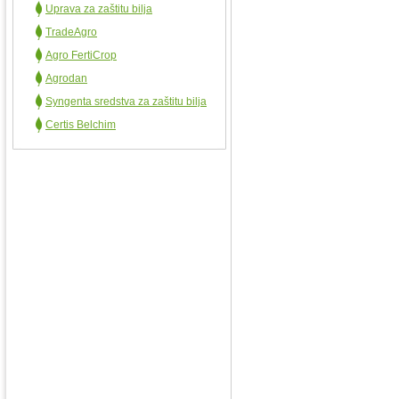
Uprava za zaštitu bilja
TradeAgro
Agro FertiCrop
Agrodan
Syngenta sredstva za zaštitu bilja
Certis Belchim