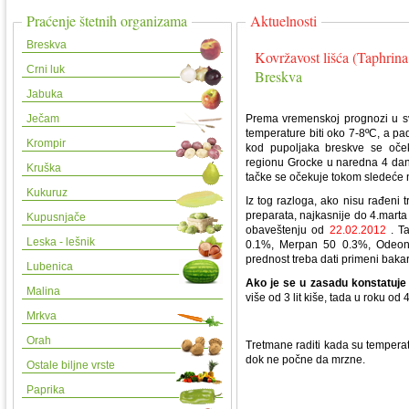
Praćenje štetnih organizama
Aktuelnosti
Breskva
Kovržavost lišća (Taphrin
Crni luk
Breskva
Jabuka
Ječam
Prema vremenskoj prognozi u s
temperature biti oko 7-8ºC
, a pa
Krompir
kod pupoljaka breskve se
oče
regionu Grocke u naredna 4 dan
Kruška
tačke se očekuje tokom sledeće n
Kukuruz
Iz tog razloga, ako nisu rađeni
preparata, najkasnije do 4.marta 
Kupusnjače
obaveštenju od
22.02.2012
.
Ta
Leska - lešnik
0.1%, Merpan 50 0.3%, Odeon 
prednost treba dati primeni baka
Lubenica
Ako je se u zasadu konstatuje
Malina
više od 3 lit kiše, tada u roku od
Mrkva
Orah
Tretmane raditi kada su tempera
dok ne počne da mrzne.
Ostale biljne vrste
Paprika