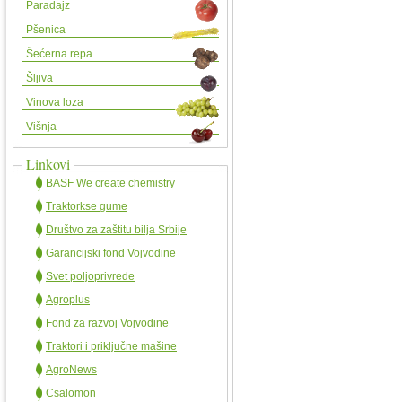
Paradajz
Pšenica
Šećerna repa
Šljiva
Vinova loza
Višnja
Linkovi
BASF We create chemistry
Traktorkse gume
Društvo za zaštitu bilja Srbije
Garancijski fond Vojvodine
Svet poljoprivrede
Agroplus
Fond za razvoj Vojvodine
Traktori i priključne mašine
AgroNews
Csalomon