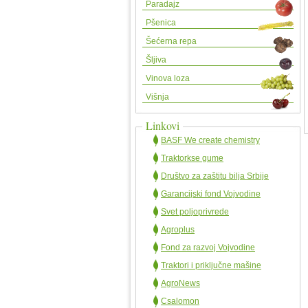
Paradajz
Pšenica
Šećerna repa
Šljiva
Vinova loza
Višnja
Linkovi
BASF We create chemistry
Traktorkse gume
Društvo za zaštitu bilja Srbije
Garancijski fond Vojvodine
Svet poljoprivrede
Agroplus
Fond za razvoj Vojvodine
Traktori i priključne mašine
AgroNews
Csalomon