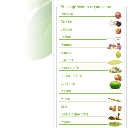
Praćenje štetnih organizama
Breskva
Crni luk
Jabuka
Ječam
Krompir
Kruška
Kukuruz
Kupusnjače
Leska - lešnik
Lubenica
Malina
Mrkva
Orah
Ostale biljne vrste
Paprika