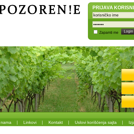
PRIJAVA KORISN
Login
Zapamti me
 nama
Linkovi
Kontakt
Uslovi korišćenja sajta
Izj