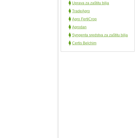
Uprava za zaštitu bilja
TradeAgro
Agro FertiCrop
Agrodan
Syngenta sredstva za zaštitu bilja
Certis Belchim