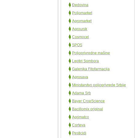
Đedovina
Poljomarket
Agromarket
Agrounik
Cosmocel
SPOS
Poljoprivredne mašine
Leptiri Sombora
Galenika Fitofarmacija
Agrosava
Ministarstvo poljoprivrede Srbije
Adama Srb
Bayer CropScience
Bacillomix original
Agrimatco
Corteva
Pesticidi