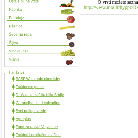
Ostale biljne vrste
O vrsti možete saznat
http://www.inra.fr/hyppz
Paprika
Paradajz
Pšenica
Šećerna repa
Šljiva
Vinova loza
Višnja
Linkovi
BASF We create chemistry
Traktorkse gume
Društvo za zaštitu bilja Srbije
Garancijski fond Vojvodine
Svet poljoprivrede
Agroplus
Fond za razvoj Vojvodine
Traktori i priključne mašine