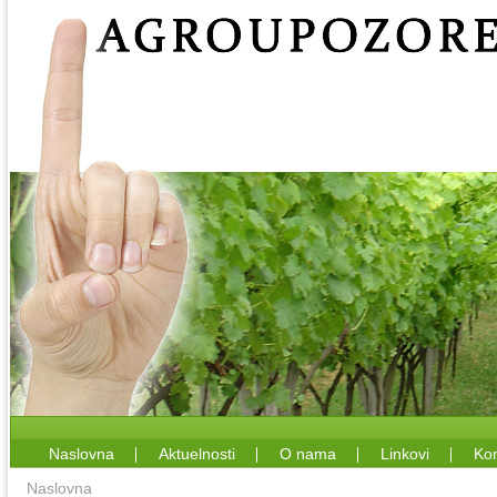
Naslovna
Aktuelnosti
O nama
Linkovi
Kon
Naslovna