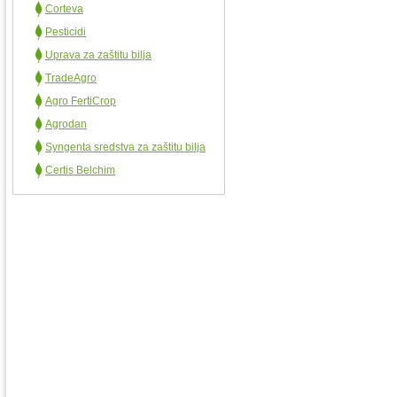
Corteva
Pesticidi
Uprava za zaštitu bilja
TradeAgro
Agro FertiCrop
Agrodan
Syngenta sredstva za zaštitu bilja
Certis Belchim