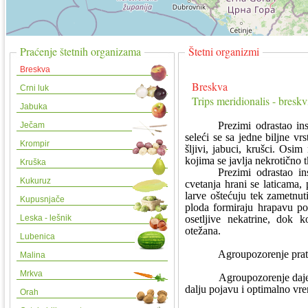
Praćenje štetnih organizama
Štetni organizmi
Breskva
Breskva
Crni luk
Trips meridionalis - breskvi
Jabuka
Prezimi odrastao i
Ječam
seleći se sa jedne biljne vrs
Krompir
šljivi, jabuci, krušci. Osi
kojima se javlja nekrotično 
Kruška
Prezimi odrastao i
Kukuruz
cvetanja hrani se laticama,
larve oštećuju tek zametnut
Kupusnjače
ploda formiraju hrapavu po
Leska - lešnik
osetljive nekatrine, dok 
otežana.
Lubenica
Agroupozorenje prati
Malina
Mrkva
Agroupozorenje daje 
dalju pojavu i optimalno vr
Orah