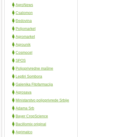
AgroNews
Csalomon
Đedovina
Poljomarket
Agromarket
Agrounik
Cosmocel
SPOS
Poljoprivredne mašine
Leptiri Sombora
Galenika Fitofarmacija
Agrosava
Ministarstvo poljoprivrede Srbije
Adama Srb
Bayer CropScience
Bacillomix original
Agrimatco