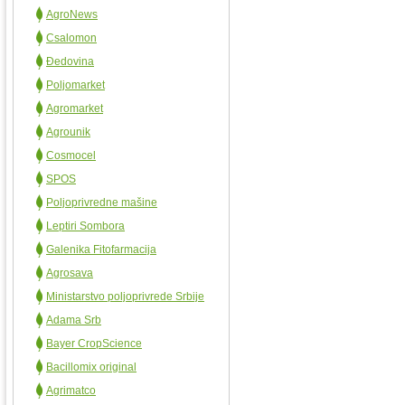
AgroNews
Csalomon
Đedovina
Poljomarket
Agromarket
Agrounik
Cosmocel
SPOS
Poljoprivredne mašine
Leptiri Sombora
Galenika Fitofarmacija
Agrosava
Ministarstvo poljoprivrede Srbije
Adama Srb
Bayer CropScience
Bacillomix original
Agrimatco