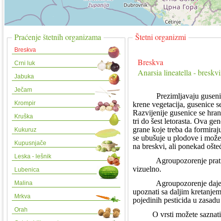
Praćenje štetnih organizama
Štetni organizmi
Breskva
Breskva
Crni luk
Anarsia lineatella - breskv
Jabuka
Ječam
Prezimljavaju gusenice i
Krompir
krene vegetacija, gusenice s
Razvijenije gusenice se hran
Kruška
tri do šest letorasta. Ova ge
grane koje treba da formiraj
Kukuruz
se ubušuje u plodove i može 
Kupusnjače
na breskvi, ali ponekad ošteću
Leska - lešnik
Agroupozorenje prat
vizuelno.
Lubenica
Agroupozorenje daje d
Malina
upoznati sa daljim kretanje
Mrkva
pojedinih pesticida u zasadu
Orah
O vrsti možete saznati v