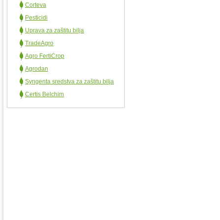
Corteva
Pesticidi
Uprava za zaštitu bilja
TradeAgro
Agro FertiCrop
Agrodan
Syngenta sredstva za zaštitu bilja
Certis Belchim