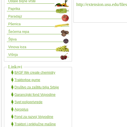
Ostale biljne vrste
http://extension.usu.edu/fil
Paprika
Paradajz
Pšenica
Šećerna repa
Šljiva
Vinova loza
Višnja
Linkovi
BASF We create chemistry
Traktorkse gume
Društvo za zaštitu bilja Srbije
Garancijski fond Vojvodine
Svet poljoprivrede
Agroplus
Fond za razvoj Vojvodine
Traktori i priključne mašine