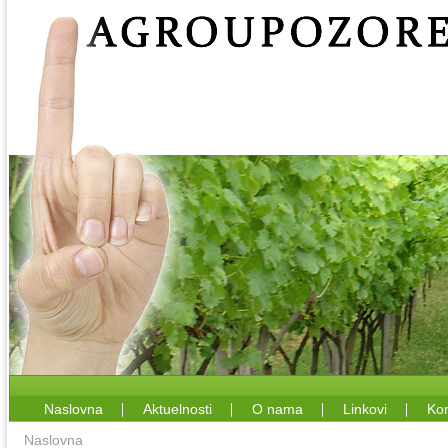
Naslovna
Aktuelnosti
O nama
Linkovi
Kon
Naslovna