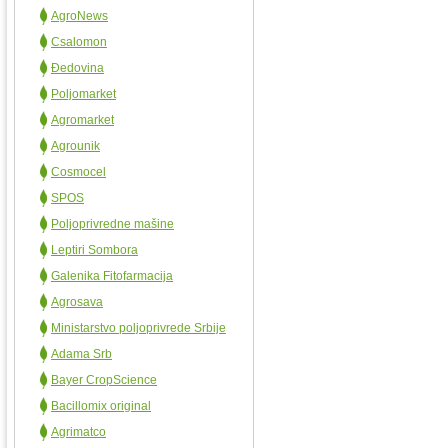
AgroNews
Csalomon
Đedovina
Poljomarket
Agromarket
Agrounik
Cosmocel
SPOS
Poljoprivredne mašine
Leptiri Sombora
Galenika Fitofarmacija
Agrosava
Ministarstvo poljoprivrede Srbije
Adama Srb
Bayer CropScience
Bacillomix original
Agrimatco