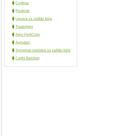
Corteva
Pesticidi
Uprava za zaštitu bilja
TradeAgro
Agro FertiCrop
Agrodan
Syngenta sredstva za zaštitu bilja
Certis Belchim