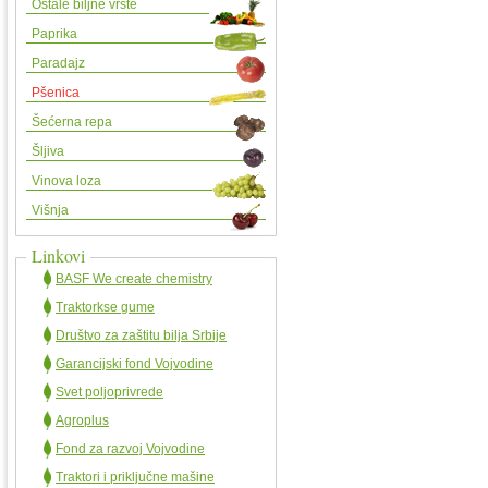
Ostale biljne vrste
Paprika
Paradajz
Pšenica
Šećerna repa
Šljiva
Vinova loza
Višnja
Linkovi
BASF We create chemistry
Traktorkse gume
Društvo za zaštitu bilja Srbije
Garancijski fond Vojvodine
Svet poljoprivrede
Agroplus
Fond za razvoj Vojvodine
Traktori i priključne mašine