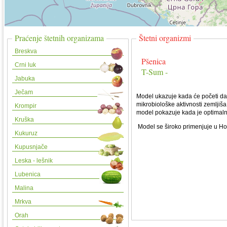
Praćenje štetnih organizama
Štetni organizmi
Breskva
Pšenica
Crni luk
T-Sum -
Jabuka
Ječam
Model ukazuje kada će početi da
mikrobiološke aktivnosti zemljiša 
Krompir
model pokazuje kada je optimaln
Kruška
Model se široko primenjuje u Holan
Kukuruz
Kupusnjače
Leska - lešnik
Lubenica
Malina
Mrkva
Orah