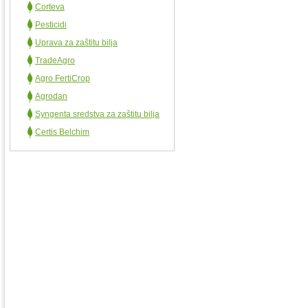
Corteva
Pesticidi
Uprava za zaštitu bilja
TradeAgro
Agro FertiCrop
Agrodan
Syngenta sredstva za zaštitu bilja
Certis Belchim