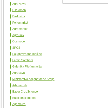
AgroNews
Csalomon
Đedovina
Poljomarket
Agromarket
Agrounik
Cosmocel
SPOS
Poljoprivredne mašine
Leptiri Sombora
Galenika Fitofarmacija
Agrosava
Ministarstvo poljoprivrede Srbije
Adama Srb
Bayer CropScience
Bacillomix original
Agrimatco