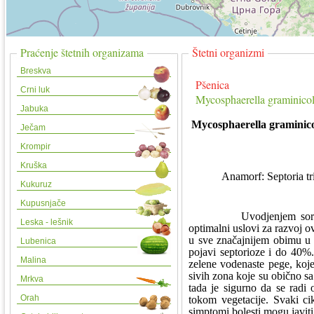
Praćenje štetnih organizama
Štetni organizmi
Breskva
Pšenica
Crni luk
Mycosphaerella graminicol
Jabuka
Mycosphaerella graminicol
Ječam
Krompir
Kruška
Anamorf: Septoria tritici
Kukuruz
Kupusnjače
Uvodjenjem sorti pšenic
Leska - lešnik
optimalni uslovi za razvoj ov
u sve značajnijem obimu u M
Lubenica
pojavi septorioze i do 40%.
Malina
zelene vodenaste pege, koje
sivih zona koje su obično sa 
Mrkva
tada je sigurno da se radi 
Orah
tokom vegetacije. Svaki cik
simptomi bolesti mogu javiti