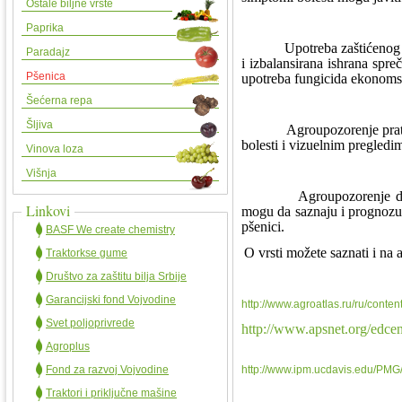
Ostale biljne vrste
Paprika
Upotreba zaštićenog seme
Paradajz
i izbalansirana ishrana spre
Pšenica
upotreba fungicida ekonoms
Šećerna repa
Šljiva
Agroupozorenje prati ov
bolesti i vizuelnim pregledi
Vinova loza
Višnja
Agroupozorenje daje poda
Linkovi
mogu da saznaju i prognozu 
pšenici.
BASF We create chemistry
O vrsti možete saznati i na
Traktorkse gume
Društvo za zaštitu bilja Srbije
Garancijski fond Vojvodine
http://www.agroatlas.ru/ru/content/
Svet poljoprivrede
http://www.apsnet.org/edcen
Agroplus
Fond za razvoj Vojvodine
http://www.ipm.ucdavis.edu/PMG
Traktori i priključne mašine