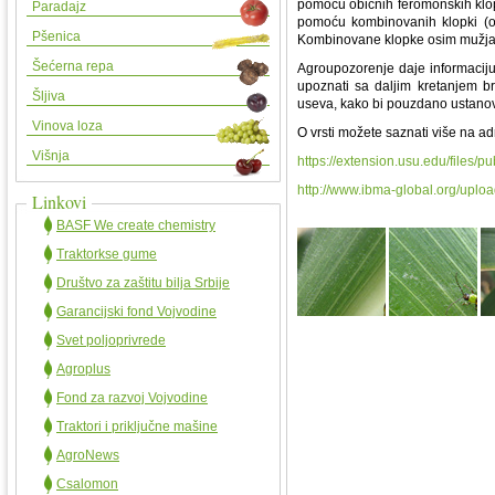
pomoću običnih feromonskih klop
Paradajz
pomoću kombinovanih klopki (os
Pšenica
Kombinovane klopke osim mužjak
Šećerna repa
Agroupozorenje daje informaciju 
upoznati sa daljim kretanjem b
Šljiva
useva, kako bi pouzdano ustanovi
Vinova loza
O vrsti možete saznati više na a
Višnja
https://extension.usu.edu/files/p
http://www.ibma-global.org/uplo
Linkovi
BASF We create chemistry
Traktorkse gume
Društvo za zaštitu bilja Srbije
Garancijski fond Vojvodine
Svet poljoprivrede
Agroplus
Fond za razvoj Vojvodine
Traktori i priključne mašine
AgroNews
Csalomon