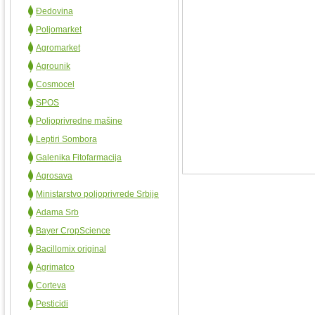
Đedovina
Poljomarket
Agromarket
Agrounik
Cosmocel
SPOS
Poljoprivredne mašine
Leptiri Sombora
Galenika Fitofarmacija
Agrosava
Ministarstvo poljoprivrede Srbije
Adama Srb
Bayer CropScience
Bacillomix original
Agrimatco
Corteva
Pesticidi