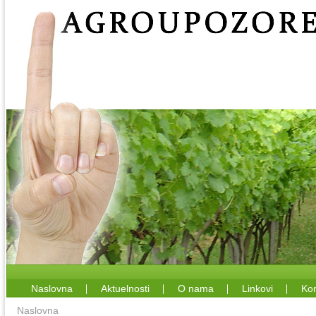
Naslovna
Aktuelnosti
O nama
Linkovi
Kon
Naslovna