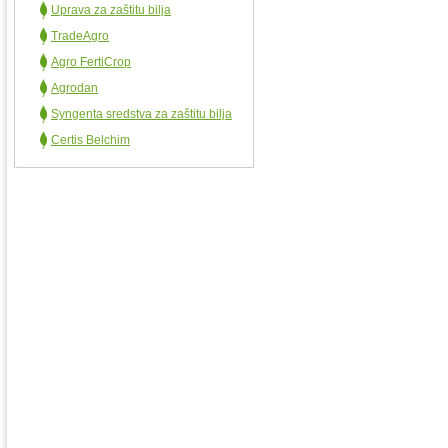
Uprava za zaštitu bilja
TradeAgro
Agro FertiCrop
Agrodan
Syngenta sredstva za zaštitu bilja
Certis Belchim