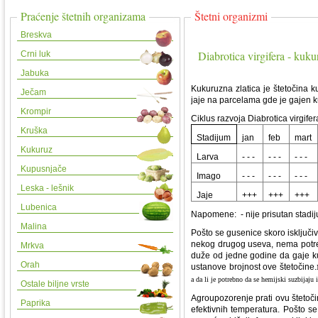
Praćenje štetnih organizama
Štetni organizmi
Breskva
Diabrotica virgifera - kuku
Crni luk
Jabuka
Kukuruzna zlatica je štetočina 
Ječam
jaje na parcelama gde je gajen k
Krompir
Ciklus razvoja Diabrotica virgife
Kruška
Stadijum
jan
feb
mart
Kukuruz
Larva
- - -
- - -
- - -
Kupusnjače
Imago
- - -
- - -
- - -
Leska - lešnik
Jaje
+++
+++
+++
Lubenica
Napomene: - nije prisutan stadij
Malina
Pošto se gusenice skoro isključi
nekog drugog useva, nema potre
Mrkva
duže od jedne godine da gaje kuk
Orah
ustanove brojnost ove štetočine.
a da li je potrebno da se hemijski suzbijaju
Ostale biljne vrste
Agroupozorenje prati ovu štetoč
Paprika
efektivnih temperatura. Pošto se