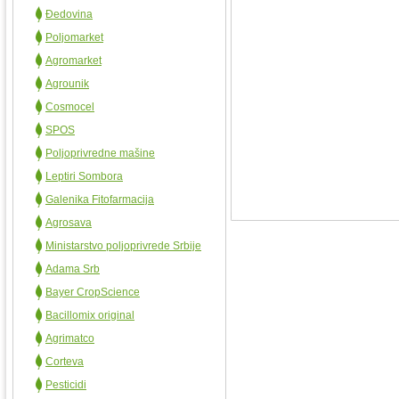
Đedovina
Poljomarket
Agromarket
Agrounik
Cosmocel
SPOS
Poljoprivredne mašine
Leptiri Sombora
Galenika Fitofarmacija
Agrosava
Ministarstvo poljoprivrede Srbije
Adama Srb
Bayer CropScience
Bacillomix original
Agrimatco
Corteva
Pesticidi