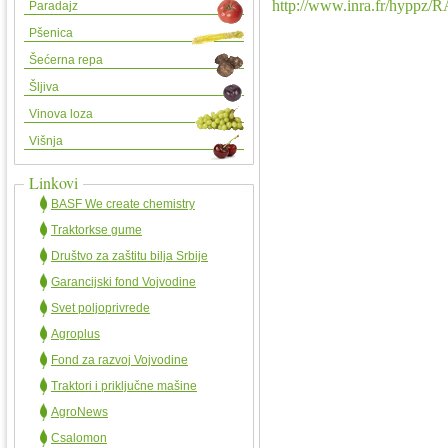
http://www.inra.fr/hyppz
Paradajz
Pšenica
Šećerna repa
Šljiva
Vinova loza
Višnja
Linkovi
BASF We create chemistry
Traktorkse gume
Društvo za zaštitu bilja Srbije
Garancijski fond Vojvodine
Svet poljoprivrede
Agroplus
Fond za razvoj Vojvodine
Traktori i priključne mašine
AgroNews
Csalomon