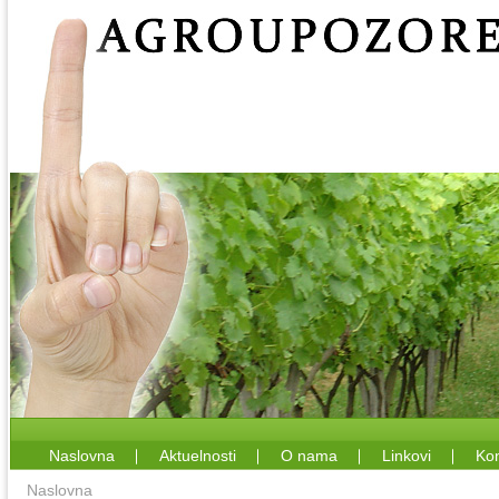
Naslovna
Aktuelnosti
O nama
Linkovi
Kon
Naslovna