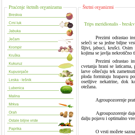
Praćenje štetnih organizama
Štetni organizmi
Breskva
Trips meridionalis - breskvi
Crni luk
Jabuka
Prezimi odrastao i
Ječam
seleći se sa jedne biljne vrs
Krompir
šljivi, jabuci, krušci. Osi
kojima se javlja nekrotično 
Kruška
Prezimi odrastao i
Kukuruz
cvetanja hrani se laticama,
larve oštećuju tek zametnut
Kupusnjače
ploda formiraju hrapavu po
Leska - lešnik
osetljive nekatrine, dok 
otežana.
Lubenica
Malina
Agroupozorenje prati
Mrkva
Orah
Agroupozorenje daje 
dalju pojavu i optimalno vr
Ostale biljne vrste
Paprika
O vrsti možete saznat