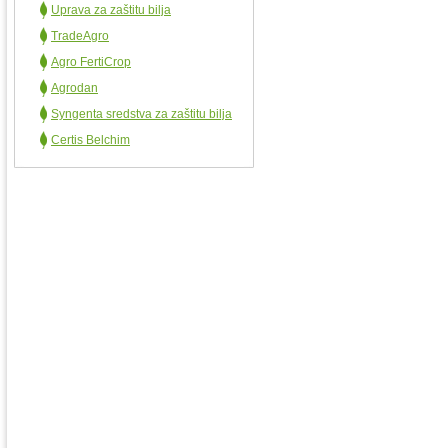
Uprava za zaštitu bilja
TradeAgro
Agro FertiCrop
Agrodan
Syngenta sredstva za zaštitu bilja
Certis Belchim