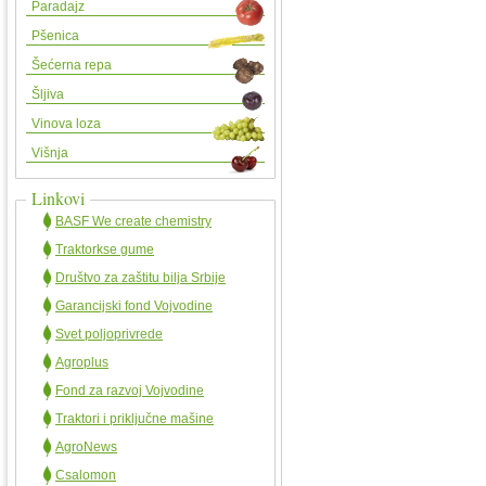
Paradajz
Pšenica
Šećerna repa
Šljiva
Vinova loza
Višnja
Linkovi
BASF We create chemistry
Traktorkse gume
Društvo za zaštitu bilja Srbije
Garancijski fond Vojvodine
Svet poljoprivrede
Agroplus
Fond za razvoj Vojvodine
Traktori i priključne mašine
AgroNews
Csalomon