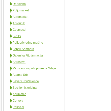
Đedovina
Poljomarket
Agromarket
Agrounik
Cosmocel
SPOS
Poljoprivredne mašine
Leptiri Sombora
Galenika Fitofarmacija
Agrosava
Ministarstvo poljoprivrede Srbije
Adama Srb
Bayer CropScience
Bacillomix original
Agrimatco
Corteva
Pesticidi