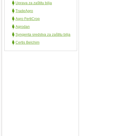
Uprava za zaštitu bilja
TradeAgro
Agro FertiCrop
Agrodan
Syngenta sredstva za zaštitu bilja
Certis Belchim