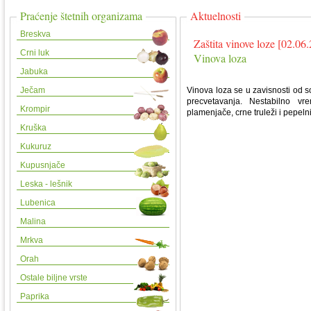
Praćenje štetnih organizama
Aktuelnosti
Breskva
Zaštita vinove loze [02.06
Crni luk
Vinova loza
Jabuka
Ječam
Vinova loza se u zavisnosti od sort
precvetavanja. Nestabilno v
Krompir
plamenjače, crne truleži i pepeln
Kruška
Kukuruz
Kupusnjače
Leska - lešnik
Lubenica
Malina
Mrkva
Orah
Ostale biljne vrste
Paprika